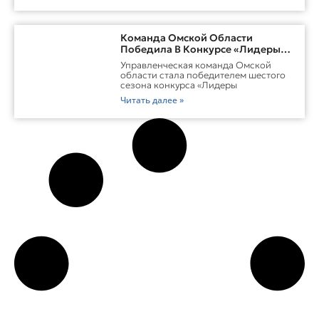
Команда Омской Области
Победила В Конкурсе «Лидеры
России. Команда»
Управленческая команда Омской
области стала победителем шестого
сезона конкурса «Лидеры
Читать далее »