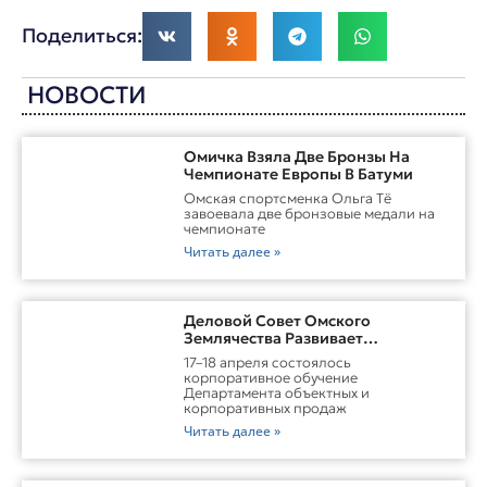
Поделиться:
НОВОСТИ
Омичка Взяла Две Бронзы На
Чемпионате Европы В Батуми
Омская спортсменка Ольга Тё
завоевала две бронзовые медали на
чемпионате
Читать далее »
Деловой Совет Омского
Землячества Развивает
Практические Навыки Омских
17–18 апреля состоялось
Студентов Через Бизнес-
корпоративное обучение
Обучение
Департамента объектных и
корпоративных продаж
Читать далее »