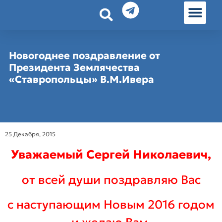
История земл
Омские истории
Люди Омска
Омские места в Москве
Новогоднее поздравление от
Президента Землячества
«Ставропольцы» В.М.Ивера
25 Декабря, 2015
Уважаемый Сергей Николаевич,
от всей души поздравляю Вас
с наступающим Новым 2016 годом