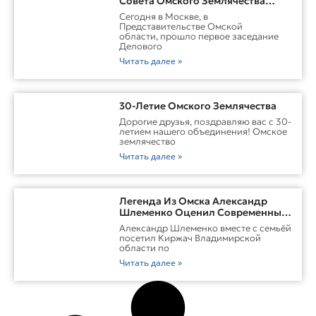
Совета Омского Землячества
Прошло С Участием Губернатора
Сегодня в Москве, в
Омской Области
Представительстве Омской
области, прошло первое заседание
Делового
Читать далее »
30-Летие Омского Землячества
Дорогие друзья, поздравляю вас с 30-
летием нашего объединения! Омское
землячество
Читать далее »
Легенда Из Омска Александр
Шлеменко Оценил Современные
Заводы Холдинга «Русклимат» И
Александр Шлеменко вместе с семьёй
Перспективы ММА В Киржаче
посетил Киржач Владимирской
области по
Читать далее »