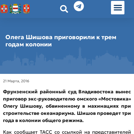
История земл
Омские истории
Люди Омска
Омские места в Москве
Олега Шишова приговорили к трем
годам колонии
21 Марта, 2016
Фрунзенский районный суд Владивостока вынес
приговор экс-руководителю омского «Мостовика»
Олегу Шишову, обвиненному в махинациях при
строительстве океанариума. Шишов проведет три
года в колонии общего режима.
Как сообщает ТАСС со ссылкой на представителей