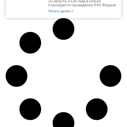
20 августа 2026 года в Омске
Казахстана
планируется проведение XXII Форума
Читать далее »