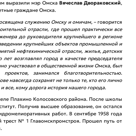
ким выразили мэр Омска
Вячеслав Двораковский
,
етные граждане Омска.
посвящена служению Омску и омичам,
– говорится
оительной отрасли, где прошел практически все
женера до руководителя крупнейшего в регионе
возведении крупнейших объектов промышленной и
иятий нефтехимической отрасли, жилья, детских
о лет возглавлял город в качестве председателя
но участвовал в общественной жизни Омска, был
проектов, занимался благотворительностью.
е навсегда сохранят не только те, кто его лично
 и все, кому дорога история нашего города.
селе Плахино Колосовского района. После школы
титут. Получив высшее образование, он остался
идромелиоративных работ. В сентябре 1958 года
 трест № 1 Главомскпромстроя. Прошел путь от
.