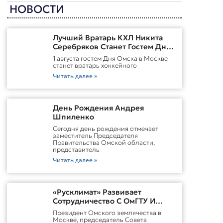
НОВОСТИ
Лучший Вратарь КХЛ Никита
Серебряков Станет Гостем Дня
Омска В Москве
1 августа гостем Дня Омска в Москве
станет вратарь хоккейного
Читать далее »
День Рождения Андрея
Шпиленко
Cегодня день рождения отмечает
заместитель Председателя
Правительства Омской области,
представитель
Читать далее »
«Русклимат» Развивает
Сотрудничество С ОмГТУ И
Участвует В Обновлении
Президент Омского землячества в
Городской Среды Омска
Москве, председатель Совета