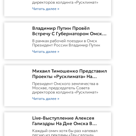
директоров холдинга «Русклимат»
Читать далее »
Владимир Путин Провёл
Встречу С Губернатором Омской
Области Виталием
В рамках рабочей поездки в Омск
ХоценкоИсточник
Президент России Владимир Путин
Читать далее »
Михаил Тимошенко Представил
Проекты «Русклимата» На
Форуме России И Казахстана
Президент Омского землячества в
Москве, председатель Совета
директоров холдинга «Русклимат»
Читать далее »
Live-Выступление Алексея
Гализдры На Дне Омска В
Москве
Каждый омич хотя бы раз напевал
песню из рекламы «Тач-салона».