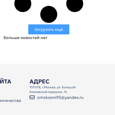
Загрузить ещё
Больше новостей нет
АЙТА
АДРЕС
107078, г.Москва. ул. Большой
Козловский переулок, 14
omskzem95@yandex.ru
млячества