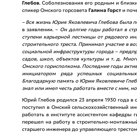
Глебов
. Соболезнования его родным и близ
спикер Омского горсовета
Галина Горст
и поч
– Вся жизнь Юрия Яковлевича Глебова была 
в заявлении. –
Он долгие годы работал в стр
ступени карьерной лестницы от рядового ин
строительного треста. Принимал участие в 
социальной инфраструктуры города – предпр
садов, школ, объектов культуры и т. д. Мног
Омского горисполкома. Последние годы актив
инициатором ряда успешных социальных 
Благодарную память о Юрии Яковлевиче Глебов
знал или имел честь работать вместе с ним, но
Юрий Глебов родился 23 апреля 1930 года в 
поступил в Омский сельскохозяйственный инс
работать в институте ассистентом кафедры г
перешел на работу в строительно-монтажный
старшего инженера до управляющего трестом