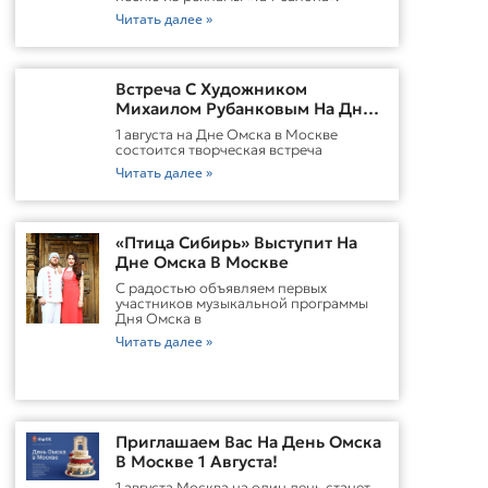
Читать далее »
Встреча С Художником
Михаилом Рубанковым На Дне
Омска В Москве
1 августа на Дне Омска в Москве
состоится творческая встреча
Читать далее »
«Птица Сибирь» Выступит На
Дне Омска В Москве
С радостью объявляем первых
участников музыкальной программы
Дня Омска в
Читать далее »
Приглашаем Вас На День Омска
В Москве 1 Августа!
1 августа Москва на один день станет