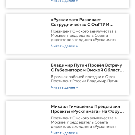
Читать далее »
«Русклимат» Развивает
Сотрудничество С ОмГТУ И
Участвует В Обновлении
Президент Омского землячества в
Городской Среды Омска
Москве, председатель Совета
директоров холдинга «Русклимат»
Читать далее »
Владимир Путин Провёл Встречу
С Губернатором Омской Области
Виталием ХоценкоИсточник
В рамках рабочей поездки в Омск
Президент России Владимир Путин
Читать далее »
Михаил Тимошенко Представил
Проекты «Русклимата» На Форуме
России И Казахстана
Президент Омского землячества в
Москве, председатель Совета
директоров холдинга «Русклимат»
Читать далее »