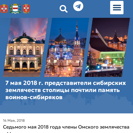
История земл
Омские истории
Люди Омска
Омские места в Москве
7 мая 2018 г. представители сибирских
землячеств столицы почтили память
воинов-сибиряков
14 Мая, 2018
Седьмого мая 2018 года члены Омского землячества