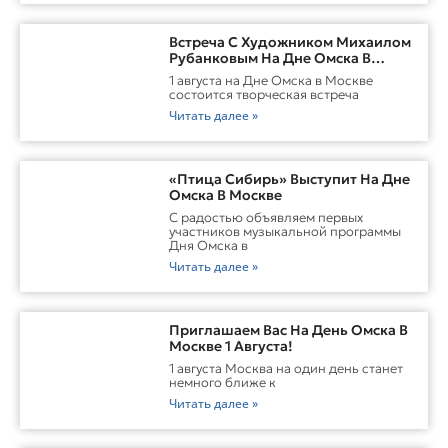
Встреча С Художником Михаилом
Рубанковым На Дне Омска В
Москве
1 августа на Дне Омска в Москве
состоится творческая встреча
Читать далее »
«Птица Сибирь» Выступит На Дне
Омска В Москве
С радостью объявляем первых
участников музыкальной программы
Дня Омска в
Читать далее »
Приглашаем Вас На День Омска В
Москве 1 Августа!
1 августа Москва на один день станет
немного ближе к
Читать далее »