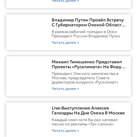
Читать далее »
Владимир Путин Провёл Встречу
С Губернатором Омской Области
Виталием ХоценкоИсточник
В рамках рабочей поездки в Омск
Президент России Владимир Путин
Читать далее »
Михаил Тимошенко Представил
Проекты «Русклимата» На Форуме
России И Казахстана
Президент Омского землячества в
Москве, председатель Совета
директоров холдинга «Русклимат»
Читать далее »
Live-Выступление Алексея
Гализдры На Дне Омска В Москве
Каждый омич хотя бы раз напевал
песню из рекламы «Тач-салона».
Читать далее »