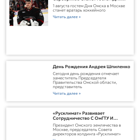
Омска В Москве
1 августа гостем Дня Омска в Москве
станет вратарь хоккейного
Читать далее »
День Рождения Андрея Шпиленко
Cегодня день рождения отмечает
заместитель Председателя
Правительства Омской области,
представитель
Читать далее »
«Русклимат» Развивает
Сотрудничество С ОмГТУ И
Участвует В Обновлении
Президент Омского землячества в
Городской Среды Омска
Москве, председатель Совета
директоров холдинга «Русклимат»