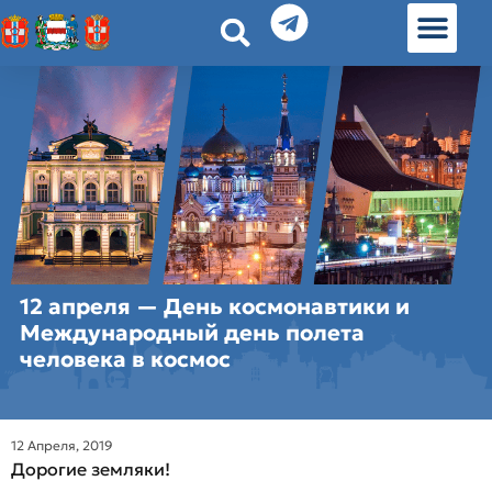
История земл
Омские истории
Люди Омска
Омские места в Москве
12 апреля — День космонавтики и
Международный день полета
человека в космос
12 Апреля, 2019
Дорогие земляки!