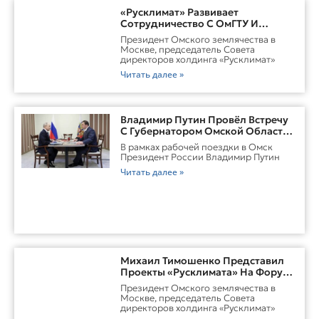
«Русклимат» Развивает
Сотрудничество С ОмГТУ И
Участвует В Обновлении
Президент Омского землячества в
Городской Среды Омска
Москве, председатель Совета
директоров холдинга «Русклимат»
Читать далее »
Владимир Путин Провёл Встречу
С Губернатором Омской Области
Виталием ХоценкоИсточник
В рамках рабочей поездки в Омск
Президент России Владимир Путин
Читать далее »
Михаил Тимошенко Представил
Проекты «Русклимата» На Форуме
России И Казахстана
Президент Омского землячества в
Москве, председатель Совета
директоров холдинга «Русклимат»