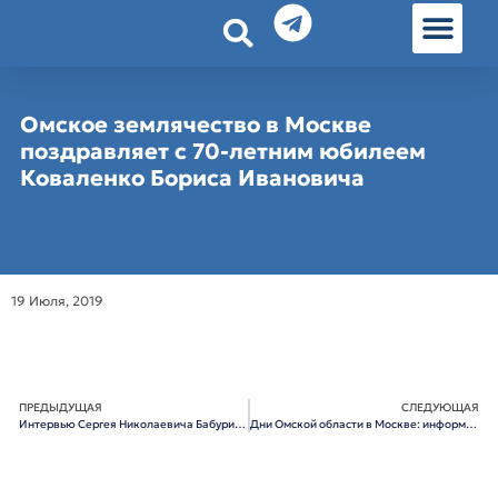
История земл
Омские истории
Люди Омска
Омские места в Москве
Омское землячество в Москве
поздравляет с 70-летним юбилеем
Коваленко Бориса Ивановича
19 Июля, 2019
ПРЕДЫДУЩАЯ
СЛЕДУЮЩАЯ
Интервью Сергея Николаевича Бабурина доктору Еделеву на радио МедиаМетрикс
Дни Омской области в Москве: информация о запланированных мероприятиях