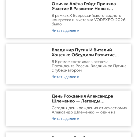
Омичка Алёна Гейдт Приняла
Участие В Развитии Новых
Карьерных Моделей Для Водной
В рамках X Всероссийского водного
Отрасли России
конгресса и выставки VODEXPO-2026
было
Читать далее »
Владимир Путин И Виталий
Хоценко Обсудили Развитие
Омской Области
В Кремле состоялась встреча
Президента России Владимира Путина
с губернатором
Читать далее »
День Рождения Александра
Шлеменко — Легенды
Российского ММА
Сегодня день рождения отмечает омич
Александр Шлеменко — один из
Читать далее »