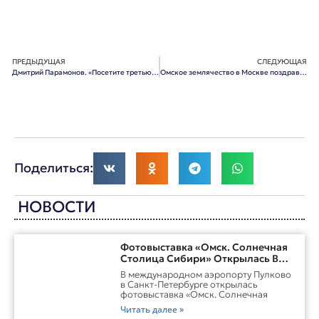
ПРЕДЫДУЩАЯ
СЛЕДУЮЩАЯ
Дмитрий Парамонов. «Посетите третью столицу»
Омское землячество в Москве поздравляет Дмитрия Тимофеевича Язова с 95-летием!
Поделиться:
НОВОСТИ
Фотовыставка «Омск. Солнечная
Столица Сибири» Открылась В
Пулково
В международном аэропорту Пулково
в Санкт-Петербурге открылась
фотовыставка «Омск. Солнечная
Читать далее »