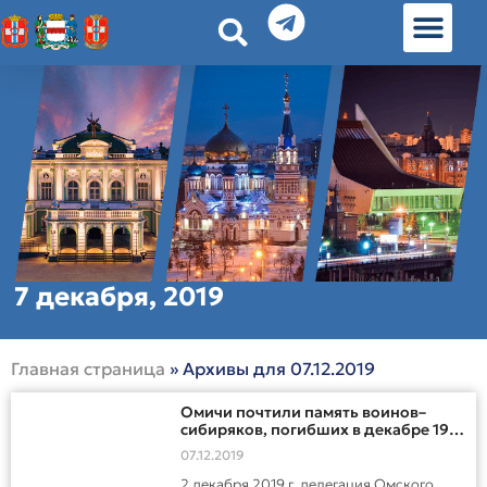
История земл
Омские истории
Люди Омска
Омские места в Москве
7 декабря, 2019
Главная страница
»
Архивы для 07.12.2019
Омичи почтили память воинов–
сибиряков, погибших в декабре 1941
г. в боях за Москву
07.12.2019
2 декабря 2019 г. делегация Омского