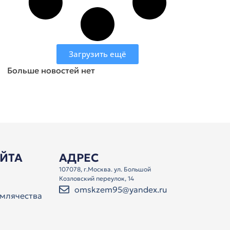
Загрузить ещё
Больше новостей нет
АЙТА
АДРЕС
107078, г.Москва. ул. Большой
Козловский переулок, 14
omskzem95@yandex.ru
млячества