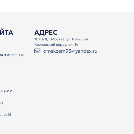
АЙТА
АДРЕС
107078, г.Москва. ул. Большой
Козловский переулок, 14
omskzem95@yandex.ru
млячества
тории
а
ста В