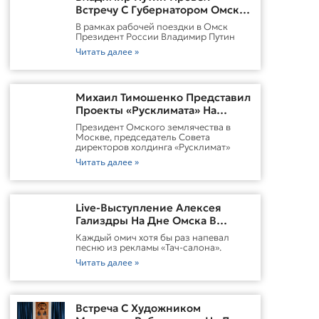
Встречу С Губернатором Омской
Области Виталием
В рамках рабочей поездки в Омск
ХоценкоИсточник
Президент России Владимир Путин
Читать далее »
Михаил Тимошенко Представил
Проекты «Русклимата» На
Форуме России И Казахстана
Президент Омского землячества в
Москве, председатель Совета
директоров холдинга «Русклимат»
Читать далее »
Live-Выступление Алексея
Гализдры На Дне Омска В
Москве
Каждый омич хотя бы раз напевал
песню из рекламы «Тач-салона».
Читать далее »
Встреча С Художником