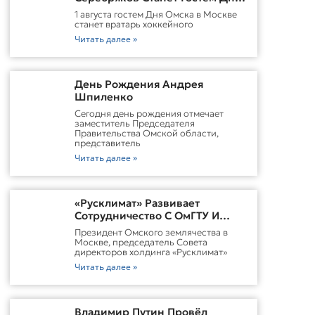
Омска В Москве
1 августа гостем Дня Омска в Москве
станет вратарь хоккейного
Читать далее »
День Рождения Андрея
Шпиленко
Cегодня день рождения отмечает
заместитель Председателя
Правительства Омской области,
представитель
Читать далее »
«Русклимат» Развивает
Сотрудничество С ОмГТУ И
Участвует В Обновлении
Президент Омского землячества в
Городской Среды Омска
Москве, председатель Совета
директоров холдинга «Русклимат»
Читать далее »
Владимир Путин Провёл