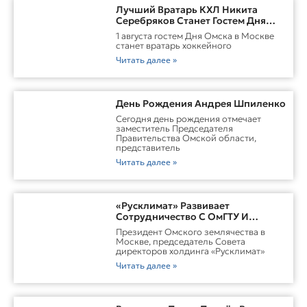
Лучший Вратарь КХЛ Никита
Серебряков Станет Гостем Дня
Омска В Москве
1 августа гостем Дня Омска в Москве
станет вратарь хоккейного
Читать далее »
День Рождения Андрея Шпиленко
Cегодня день рождения отмечает
заместитель Председателя
Правительства Омской области,
представитель
Читать далее »
«Русклимат» Развивает
Сотрудничество С ОмГТУ И
Участвует В Обновлении
Президент Омского землячества в
Городской Среды Омска
Москве, председатель Совета
директоров холдинга «Русклимат»
Читать далее »