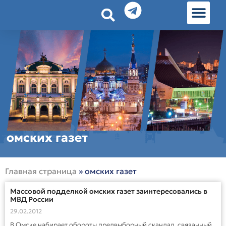
История земл
Омские истории
Люди Омска
Омские места в Москве
омских газет
Главная страница
»
омских газет
Массовой подделкой омских газет заинтересовались в
МВД России
29.02.2012
В Омске набирает обороты предвыборный скандал, связанный