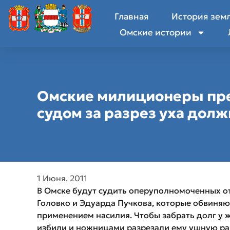
Главная
История зем
Омские истории
Омские милиционеры пре
судом за разрез уха дол
1 Июня, 2011
В Омске будут судить оперуполномоченных о
Головко и Эдуарда Пучкова, которые обвиня
применением насилия. Чтобы забрать долг у ж
избили и ножницами разрезали ему ушную рак