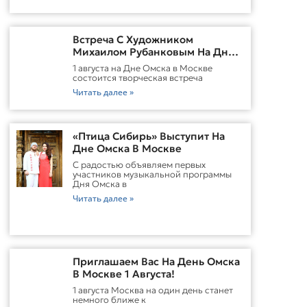
Встреча С Художником
Михаилом Рубанковым На Дне
Омска В Москве
1 августа на Дне Омска в Москве
состоится творческая встреча
Читать далее »
«Птица Сибирь» Выступит На
Дне Омска В Москве
С радостью объявляем первых
участников музыкальной программы
Дня Омска в
Читать далее »
Приглашаем Вас На День Омска
В Москве 1 Августа!
1 августа Москва на один день станет
немного ближе к