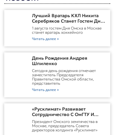
Лучший Вратарь КХЛ Никита
Серебряков Станет Гостем Дня
Омска В Москве
1 августа гостем Дня Омска в Москве
станет вратарь хоккейного
Читать далее »
День Рождения Андрея
Шпиленко
Cегодня день рождения отмечает
заместитель Председателя
Правительства Омской области,
представитель
Читать далее »
«Русклимат» Развивает
Сотрудничество С ОмГТУ И
Участвует В Обновлении
Президент Омского землячества в
Городской Среды Омска
Москве, председатель Совета
директоров холдинга «Русклимат»