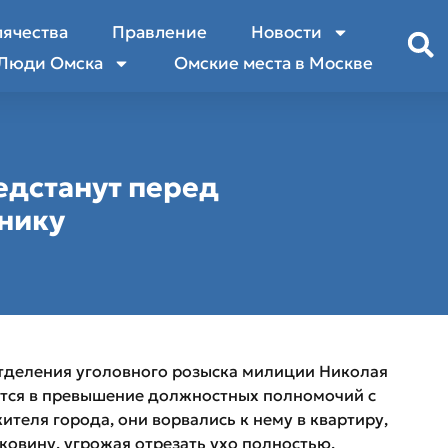
лячества
Правление
Новости
Люди Омска
Омские места в Москве
дстанут перед
жнику
тделения уголовного розыска милиции Николая
ются в превышение должностных полномочий с
ителя города, они ворвались к нему в квартиру,
овину, угрожая отрезать ухо полностью.