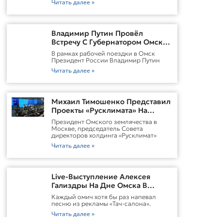
Читать далее »
Владимир Путин Провёл
Встречу С Губернатором Омской
Области Виталием
В рамках рабочей поездки в Омск
ХоценкоИсточник
Президент России Владимир Путин
Читать далее »
Михаил Тимошенко Представил
Проекты «Русклимата» На
Форуме России И Казахстана
Президент Омского землячества в
Москве, председатель Совета
директоров холдинга «Русклимат»
Читать далее »
Live-Выступление Алексея
Гализдры На Дне Омска В
Москве
Каждый омич хотя бы раз напевал
песню из рекламы «Тач-салона».
Читать далее »