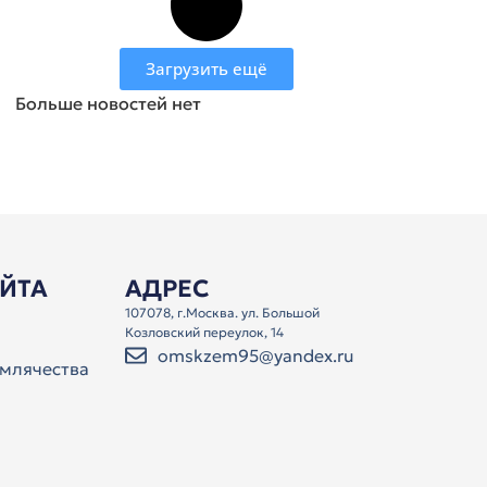
Загрузить ещё
Больше новостей нет
АЙТА
АДРЕС
107078, г.Москва. ул. Большой
Козловский переулок, 14
omskzem95@yandex.ru
млячества