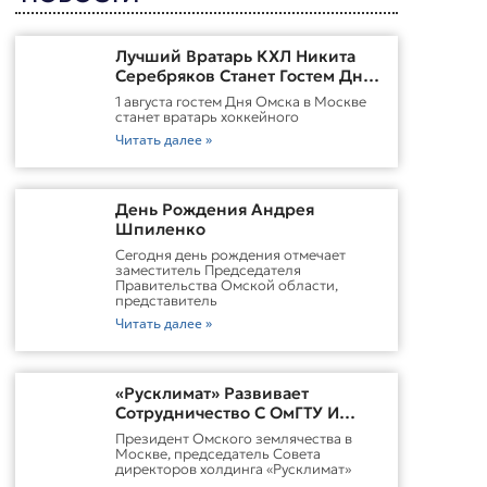
Лучший Вратарь КХЛ Никита
Серебряков Станет Гостем Дня
Омска В Москве
1 августа гостем Дня Омска в Москве
станет вратарь хоккейного
Читать далее »
День Рождения Андрея
Шпиленко
Cегодня день рождения отмечает
заместитель Председателя
Правительства Омской области,
представитель
Читать далее »
«Русклимат» Развивает
Сотрудничество С ОмГТУ И
Участвует В Обновлении
Президент Омского землячества в
Городской Среды Омска
Москве, председатель Совета
директоров холдинга «Русклимат»