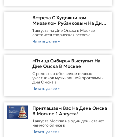
Встреча С Художником
Михаилом Рубанковым На Дне
Омска В Москве
1 августа на Дне Омска в Москве
состоится творческая встреча
Читать далее »
«Птица Сибирь» Выступит На
Дне Омска В Москве
С радостью объявляем первых
участников музыкальной программы
Дня Омска в
Читать далее »
Приглашаем Вас На День Омска
В Москве 1 Августа!
1 августа Москва на один день станет
немного ближе к
Читать далее »