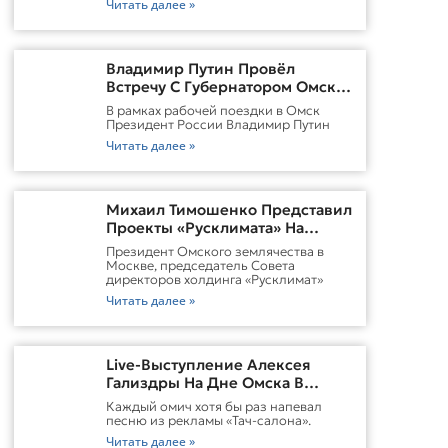
Читать далее »
Владимир Путин Провёл
Встречу С Губернатором Омской
Области Виталием
В рамках рабочей поездки в Омск
ХоценкоИсточник
Президент России Владимир Путин
Читать далее »
Михаил Тимошенко Представил
Проекты «Русклимата» На
Форуме России И Казахстана
Президент Омского землячества в
Москве, председатель Совета
директоров холдинга «Русклимат»
Читать далее »
Live-Выступление Алексея
Гализдры На Дне Омска В
Москве
Каждый омич хотя бы раз напевал
песню из рекламы «Тач-салона».
Читать далее »