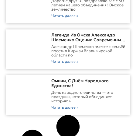
Дорогие друзья, поздравляю вас с 30-
летием нашего объединения! Омское
землячество
Читать далее »
Легенда Из Омска Александр
Шлеменко Оценил Современные
Заводы Холдинга «Русклимат» И
Александр Шлеменко вместе с семьёй
Перспективы ММА В Киржаче
посетил Киржач Владимирской
области по
Читать далее »
Омичи, С Днём Народного
Единства!
День народного единства — это
праздник, который объединяет
историю и
Читать далее »