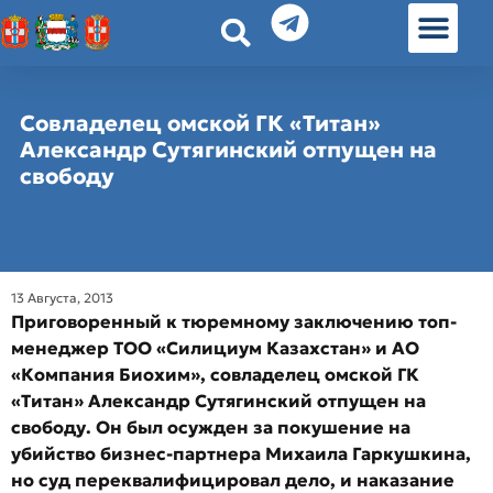
История земл
Омские истории
Люди Омска
Омские места в Москве
Совладелец омской ГК «Титан»
Александр Сутягинский отпущен на
свободу
13 Августа, 2013
Приговоренный к тюремному заключению топ-
менеджер ТОО «Силициум Казахстан» и АО
«Компания Биохим», совладелец омской ГК
«Титан» Александр Cутягинский отпущен на
свободу. Он был осужден за покушение на
убийство бизнес-партнера Михаила Гаркушкина,
но суд переквалифицировал дело, и наказание