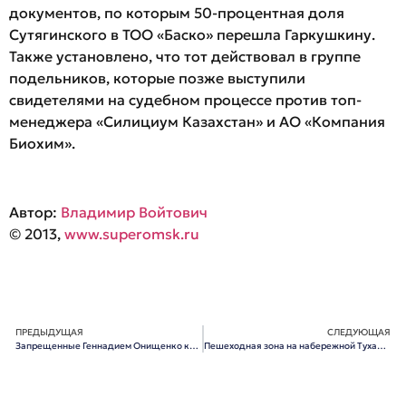
документов, по которым 50-процентная доля
Сутягинского в ТОО «Баско» перешла Гаркушкину.
Также установлено, что тот действовал в группе
подельников, которые позже выступили
свидетелями на судебном процессе против топ-
менеджера «Силициум Казахстан» и АО «Компания
Биохим».
Автор:
Владимир Войтович
© 2013,
www.superomsk.ru
ПРЕДЫДУЩАЯ
СЛЕДУЮЩАЯ
Запрещенные Геннадием Онищенко конфеты Roshen свободно продаются в омских супермаркетах
Пешеходная зона на набережной Тухачевского обойдется в 15 миллионов